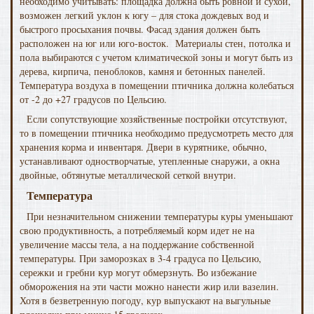
необходимо учитывать: площадка должна быть ровной и сухой,
возможен легкий уклон к югу – для стока дождевых вод и
быстрого просыхания почвы. Фасад здания должен быть
расположен на юг или юго-восток. Материалы стен, потолка и
пола выбираются с учетом климатической зоны и могут быть из
дерева, кирпича, пеноблоков, камня и бетонных панелей.
Температура воздуха в помещении птичника должна колебаться
от -2 до +27 градусов по Цельсию.
Если сопутствующие хозяйственные постройки отсутствуют,
то в помещении птичника необходимо предусмотреть место для
хранения корма и инвентаря. Двери в курятнике, обычно,
устанавливают одностворчатые, утепленные снаружи, а окна
двойные, обтянутые металлической сеткой внутри.
Температура
При незначительном снижении температуры куры уменьшают
свою продуктивность, а потребляемый корм идет не на
увеличение массы тела, а на поддержание собственной
температуры. При заморозках в 3-4 градуса по Цельсию,
сережки и гребни кур могут обмерзнуть. Во избежание
обморожения на эти части можно нанести жир или вазелин.
Хотя в безветренную погоду, кур выпускают на выгульные