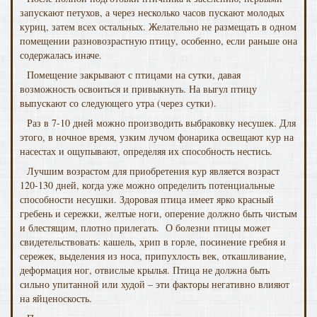
запускают петухов, а через несколько часов пускают молодых
куриц, затем всех остальных. Желательно не размещать в одном
помещении разновозрастную птицу, особенно, если раньше она
содержалась иначе.
Помещение закрывают с птицами на сутки, давая
возможность освоиться и привыкнуть. На выгул птицу
выпускают со следующего утра (через сутки).
Раз в 7-10 дней можно производить выбраковку несушек. Для
этого, в ночное время, узким лучом фонарика освещают кур на
насестах и ощупывают, определяя их способность нестись.
Лучшим возрастом для приобретения кур является возраст
120-130 дней, когда уже можно определить потенциальные
способности несушки. Здоровая птица имеет ярко красный
гребень и сережки, желтые ноги, оперение должно быть чистым
и блестящим, плотно прилегать. О болезни птицы может
свидетельствовать: кашель, хрип в горле, посинение гребня и
сережек, выделения из носа, припухлость век, откашливание,
деформация ног, отвислые крылья. Птица не должна быть
сильно упитанной или худой – эти факторы негативно влияют
на яйценоскость.