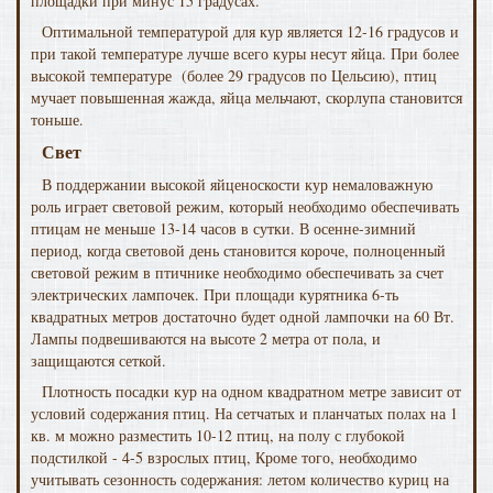
площадки при минус 15 градусах.
Оптимальной температурой для кур является 12-16 градусов и
при такой температуре лучше всего куры несут яйца. При более
высокой температуре (более 29 градусов по Цельсию), птиц
мучает повышенная жажда, яйца мельчают, скорлупа становится
тоньше.
Свет
В поддержании высокой яйценоскости кур немаловажную
роль играет световой режим, который необходимо обеспечивать
птицам не меньше 13-14 часов в сутки. В осенне-зимний
период, когда световой день становится короче, полноценный
световой режим в птичнике необходимо обеспечивать за счет
электрических лампочек. При площади курятника 6-ть
квадратных метров достаточно будет одной лампочки на 60 Вт.
Лампы подвешиваются на высоте 2 метра от пола, и
защищаются сеткой.
Плотность посадки кур на одном квадратном метре зависит от
условий содержания птиц. На сетчатых и планчатых полах на 1
кв. м можно разместить 10-12 птиц, на полу с глубокой
подстилкой - 4-5 взрослых птиц, Кроме того, необходимо
учитывать сезонность содержания: летом количество куриц на