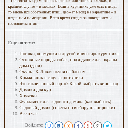
Перевозить кур можно в корзинах или ящиках-клетках, в
крайнем случае – в мешках. Если в курятнике уже есть птицы,
то вновь приобретенных птиц, держат месяц на карантине – в
отдельном помещении. В это время следят за поведением и
состоянием птиц.
Еще по теме:
Поилки, кормушки и другой инвентарь курятника
Основные породы собак, подходящие для охраны
дома (дачи)
Окунь - 8. Ловля окуня на блесну
Крыжовник в саду: агротехника
Что такое «новый сорт»? Какой выбрать виноград
Домики для кур
Хомячки
Фундамент для садового домика (как выбрать)
Садовый домик (советы по выбору планировки)
Все о чае
Войдите: