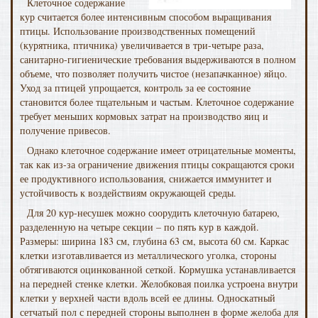
Клеточное содержание
кур считается более интенсивным способом выращивания
птицы. Использование производственных помещений
(курятника, птичника) увеличивается в три-четыре раза,
санитарно-гигиенические требования выдерживаются в полном
объеме, что позволяет получить чистое (незапачканное) яйцо.
Уход за птицей упрощается, контроль за ее состояние
становится более тщательным и частым. Клеточное содержание
требует меньших кормовых затрат на производство яиц и
получение привесов.
Однако клеточное содержание имеет отрицательные моменты,
так как из-за ограничение движения птицы сокращаются сроки
ее продуктивного использования, снижается иммунитет и
устойчивость к воздействиям окружающей среды.
Для 20 кур-несушек можно соорудить клеточную батарею,
разделенную на четыре секции – по пять кур в каждой.
Размеры: ширина 183 см, глубина 63 см, высота 60 см. Каркас
клетки изготавливается из металлического уголка, стороны
обтягиваются оцинкованной сеткой. Кормушка устанавливается
на передней стенке клетки. Желобковая поилка устроена внутри
клетки у верхней части вдоль всей ее длины. Односкатный
сетчатый пол с передней стороны выполнен в форме желоба для