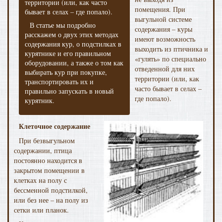
территории (или, как часто
помещения. При
бывает в селах – где попало).
выгульной системе
В статье мы подробно
содержания – куры
расскажем о двух этих методах
имеют возможность
содержания кур, о подстилках в
выходить из птичника и
курятнике и его правильном
«гулять» по специально
оборудовании, а также о том как
отведенной для них
выбирать кур при покупке,
территории (или, как
транспортировать их и
часто бывает в селах –
правильно запускать в новый
где попало).
курятник.
Клеточное содержание
При безвыгульном
содержании, птица
постоянно находится в
закрытом помещении в
клетках на полу с
бессменной подстилкой,
или без нее – на полу из
сетки или планок.