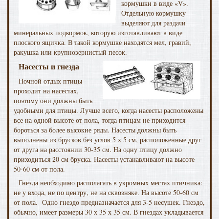
кормушки в виде «V».
Отдельную кормушку
выделяют для раздачи
минеральных подкормок, которую изготавливают в виде
плоского ящичка. В такой кормушке находятся мел, гравий,
ракушка или крупнозернистый песок.
Насесты и гнезда
Ночной отдых птицы
проходит на насестах,
поэтому они должны быть
удобными для птицы. Лучше всего, когда насесты расположены
все на одной высоте от пола, тогда птицам не приходится
бороться за более высокие ряды. Насесты должны быть
выполнены из брусков без углов 5 х 5 см, расположенные друг
от друга на расстоянии 30-35 см. На одну птицу должно
приходиться 20 см бруска. Насесты устанавливают на высоте
50-60 см от пола.
Гнезда необходимо располагать в укромных местах птичника:
не у входа, не по центру, не на сквозняке. На высоте 50-60 см
от пола. Одно гнездо предназначается для 3-5 несушек. Гнездо,
обычно, имеет размеры 30 х 35 х 35 см. В гнездах укладывается