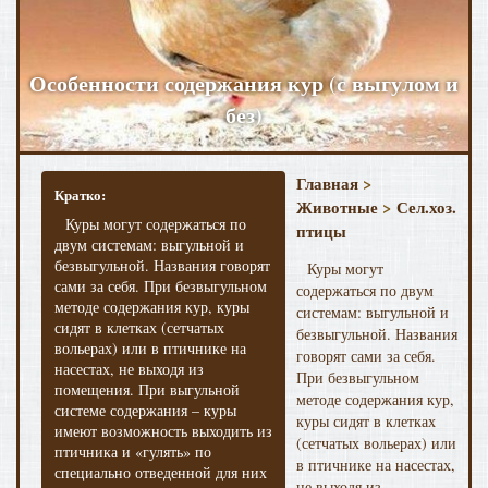
Особенности содержания кур (с выгулом и
без)
Главная
>
Кратко:
Животные
>
Сел.хоз.
Куры могут содержаться по
птицы
двум системам: выгульной и
безвыгульной. Названия говорят
Куры могут
сами за себя. При безвыгульном
содержаться по двум
методе содержания кур, куры
системам: выгульной и
сидят в клетках (сетчатых
безвыгульной. Названия
вольерах) или в птичнике на
говорят сами за себя.
насестах, не выходя из
При безвыгульном
помещения. При выгульной
методе содержания кур,
системе содержания – куры
куры сидят в клетках
имеют возможность выходить из
(сетчатых вольерах) или
птичника и «гулять» по
в птичнике на насестах,
специально отведенной для них
не выходя из