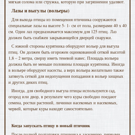
мягкая солома или стружка, которую при загрязнении удаляют.
Лазы и выгулы (вольеры)
Для выхода птицы из помещения птичника сооружаются
специальные лазы на высоте 5- 1- см от пола, размерами 40 х 40
см. Один лаз предназначается максимум для 125 птиц. Лаз
должен быть снабжен закрывающейся дверцей снаружи.
С южной стороны курятника оборудуют вольер для выгула
птиц. Он должен быть огорожен оцинкованной сеткой высотой
1,8 – 2 метра, сверху иметь теневой навес. Площадь вольера
должна быть не меньше половины площади курятника. Иногда
в вольере оборудуют насесты, а верх вольера желательно также
затянуть сеткой для недопущения попадания в вольер хищных
и других диких птиц.
Иногда, для свободного выгула птицы используются сад,
огород или двор, в результате чего куры свободно поедают
семена, ростки растений, личинки насекомых и насекомых,
червей, которые куры находят самостоятельно.
Когда запускать птицу в новый птичник
После полной подготовки птичника к заселению, первыми