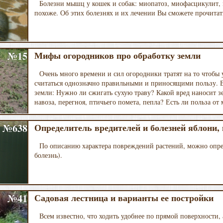
Болезни мышц у кошек и собак: миопатоз, миофасцикулит, м
похоже. Об этих болезнях и их лечении Вы сможете прочитать
№15
Мифы огородников про обработку земли
Очень много времени и сил огородники тратят на то чтобы 
считаться однозначно правильными и приносящими пользу. В
земли: Нужно ли сжигать сухую траву? Какой вред наносит з
навоза, перегноя, птичьего помета, пепла? Есть ли польза о
№638
Определитель вредителей и болезней яблони,
По описанию характера повреждений растений, можно опред
болезнь).
№41
Садовая лестница и варианты ее постройки
Всем известно, что ходить удобнее по прямой поверхности, 