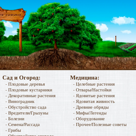
Сад и Огород:
Медицина:
- Плодовые деревья
- Целебные растения
- Плодовые кустарники
- Отвары/Настойки
- Декоративные растения
- Ядовитые растения
- Виноградник
- Ядовитая живность
- Обустройство сада
- Древние обряды
- Вредители/Грызуны
- Мифы/Легенды
- Болезни
- Оборудование
- Семена/Рассада
- Прочее/Полезные советы
- Грибы
- Обустройство огорода