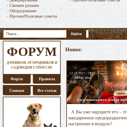
- Своими руками
- Оборудование
- Прочее/Полезные советы
ФОРУМ
Новое:
ДАЧНИКОВ, ОГОРОДНИКОВ И
№
САДОВОДОВ СТРАН СНГ
12.12.2017 / 23:15
Автор: alina
Форум
Правила
Главная
Все статьи
Идеи новогоднего декора дом
А Вы уже ощущаете его – эт
мандаринное предпраздничн
настроение в воздухе?