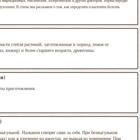
ия инфекционных, токсических, аллергических и других факторов. Нервы нередко
ухолями. В статье мы расскажем о том, как определить и вылечить болезнь.
сти стебля растений, заготовленные в период, покоя от
а, инжир) и более старшего возраста, древесины.
я)
пты приготовления.
)
выгульной. Названия говорят сами за себя. При безвыгульном
ерах) или в птичнике на насестах, не выходя из помещения. При