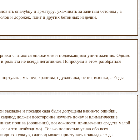
новить опалубку и арматуру, ухаживать за залитым бетоном , а
олов и дорожек, плит и других бетонных изделий.
 сорняки считаются «плохими» и подлежащими уничтожению. Однако
и роль эта не всегда негативная. Попробуем в этом разобраться
 портулака, мышея, крапивы, одуванчика, осота, вьюнка, лебеды,
при закладке и посадке сада были допущены какие-то ошибки,
, садовод должен всесторонне изучить почву и климатические
очниках полива (орошения), возможности привлечения средств малой
 если это необходимо). Только полностью узнав обо всех
годных культур, садовод может приступать к закладке сада.