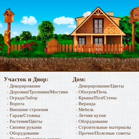
Участок и Двор:
Дом:
- Декорирование
- Декорирование/Цветы
- Дорожки/Тропинки/Мостики
- Обогрев/Печь
- Ограда/Забор
- Крыша/Пол/Стены
- Ворота
- Веранда
- Внешние строения
- Мебель
- Гараж/Стоянка
- Летняя кухня
- Растения/Цветы
- Оборудование
- Своими руками
- Строительные материалы
- Оборудование
- Прочее/Полезные советы
- Прочее/Полезные советы