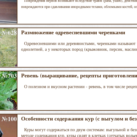
Повреждения нервов возникают вследствие травм (ра­на, ушиб), действ
повреждаются при сдавливании инородными телами, обломками кос­тей, оп
№628
Размножение одревесневшими черенками
Одревесневшими или деревянистыми, черенками называют ча
однолетней, а у некоторых пород (крыжовник, персик, маслин
№703
Ревень (выращивание, рецепты приготовлени
О полезном и вкусном растении - ревень, в том числе реце
№100
Особенности содержания кур (с выгулом и без
Куры могут содержаться по двум системам: выгульной и без
методе содержания кур, куры сидят в клетках (сетчатых воль