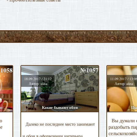
1058
№1057
18.09.2017 / 21:12
11.09.2017 / 13:0
Автор: alina
Автор: alina
а
Какие бывают обои
Цы
Вы думали 
о
Далеко не последнее место занимают
раздобыть па
ое
сельскохозя
и обои в оформлении интерьера.