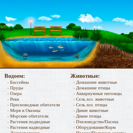
Водоем:
Животные:
- Бассейны
- Домашние животные
- Пруды
- Домашние птицы
- Озера
- Аквариумные питомцы
- Реки
- Сель.хоз. животные
- Пресноводные обитатели
- Сель.хоз. птицы
- Моря и Океаны
- Дикие животные
- Морские обитатели
- Дикие птицы
- Растения подводные
- Пчеловодство/Пасека
- Растения надводные
- Оборудование/Корм
- Декорирование
- Прочее/Полезные советы