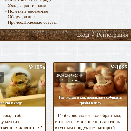
- Уход за растениями
- Полезные насекомые
- Оборудование
- Прочее/Полезные советы
Вход
/
Регистрация
№1056
№1055
6
29.08.2017 / 20:49
Автор: alina
Где, когда и как правильно собирать
плята в саду
грибы в лесу
о том, чтобы
Грибы являются своеобразным,
ру мелких
интересным и конечно же очень
йственных животных?
вкусным продуктом, который