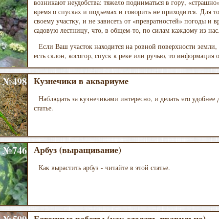
возникают неудобства: тяжело подниматься в гору, «страшно»
время о спусках и подъемах и говорить не приходится. Для 
своему участку, и не зависеть от «превратностей» погоды и 
садовую лестницу, что, в общем-то, по силам каждому из нас
Если Ваш участок находится на ровной поверхности земли, т
есть склон, косогор, спуск к реке или ручью, то информация 
№498
Кузнечики в аквариуме
Наблюдать за кузнечиками интересно, и делать это удобнее
статье.
№746
Арбуз (выращивание)
Как вырастить арбуз - читайте в этой статье.
Бетонные работы (как сделать правильно)