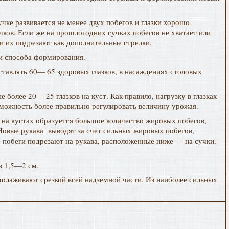
чке развивается не менее двух побегов и глазки хорошо
чков. Если же на прошлогодних сучках побегов не хватает или
и их подрезают как дополнительные стрелки.
 и способа формирования.
ставлять 60— 65 здоровых глазков, в насаждениях столовых
более 20— 25 глазков на куст. Как правило, нагрузку в глазках
зможность более правильно регулировать величину урожая.
 на кустах образуется большое количество жировых побегов,
Новые рукава выводят за счет сильных жировых побегов,
 побеги подрезают на рукава, расположенные ниже — на сучки.
в 1,5—2 см.
молаживают срезкой всей надземной части. Из наиболее сильных