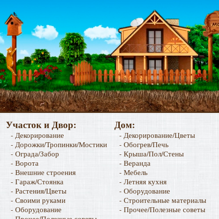
Участок и Двор:
Дом:
- Декорирование
- Декорирование/Цветы
- Дорожки/Тропинки/Мостики
- Обогрев/Печь
- Ограда/Забор
- Крыша/Пол/Стены
- Ворота
- Веранда
- Внешние строения
- Мебель
- Гараж/Стоянка
- Летняя кухня
- Растения/Цветы
- Оборудование
- Своими руками
- Строительные материалы
- Оборудование
- Прочее/Полезные советы
- Прочее/Полезные советы