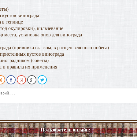
еты)
 кустов винограда
 в теплице
тод окулировки), кильчевание
р места, установка опор для винограда
рада (прививка глазком, в расщеп зеленого побега)
 пристенных кустов винограда
иноградником (советы)
а и правила их применения
Пользователи онлайн: