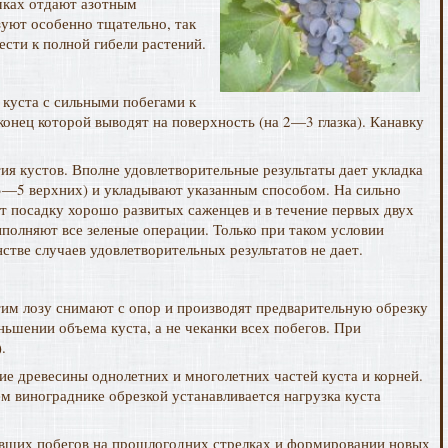
мках отдают азотным
зуют особенно тщательно, так
сти к полной гибели растений.
 куста с сильными побегами к
онец которой выводят на поверхность (на 2—3 глазка). Канавку
ия кустов. Вполне удовлетворительные результаты дает укладка
е 3—5 верхних) и укладывают указанным способом. На сильно
т посадку хорошо развитых саженцев и в течение первых двух
полняют все зеленые операции. Только при таком условии
тве случаев удовлетворительных результатов не дает.
тим лозу снимают с опор и производят предварительную обрезку
ньшении объема куста, а не чеканки всех побегов. При
.
ние древесины однолетних и многолетних частей куста и корней.
м винограднике обрезкой устанавливается нагрузка куста
ивших побегов на прошлогодних стрелках и формировании новых