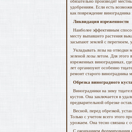
обязательно производят местн
удобрениям. Если есть возможн
как повреждение виноградника 
Ликвидация изреженности
Наиболее эффективным способ
месту выпавшего растения выка
засыпают землей с перегноем, 
Укладывать лозы на отводки м
зеленой лозы летом. Для этого
изреженных виноградниках, где
лет организуют особенно тщате
ремонт старого виноградника м
Обрезка виноградного куста
Виноградники на зиму тщател
кустов. Она заключается в удал
предварительной обрезке остав
Весной, перед обрезкой, уста
Только с учетом всего этого п
урожаем. Она тесно связана с 
С окончанием формирования к