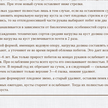
них. При этом новый сучок оставляют ниже стрелки.
ках удаляют полностью лишь в том случае, если на оставленном су
тановить нормальную нагрузку куста за счет плодовых стрелок и су
ись, то на отплодоносившей части рукава выбирают побег или два 
станавливается в зависимости от биологических особенностей сорта
саждениях технических сортов средняя нагрузка на куст должна со
нагрузка на куст увеличивается почти в 2 раза.
й формой, имеющих кодовую опору, нагрузка должна составлять не 
вают, а уточняют ее во время первой обломки побегов. Это дает во
 лет. Как только прирост побегов на концах рукавов ослабевает и
. При ослаблении роста всего куста его омолаживают полностью. 
те. В первый год их обрезают на сучок, а в следующий — сильные
очек оставляют только верхние 3—4 глазка, нижние удаляют.
каве формируют плодовое звено, а старый удаляют, оставляя пенек 
имых ежегодно, кусты стареют и ослабевают. Тогда их полностью о
куста.