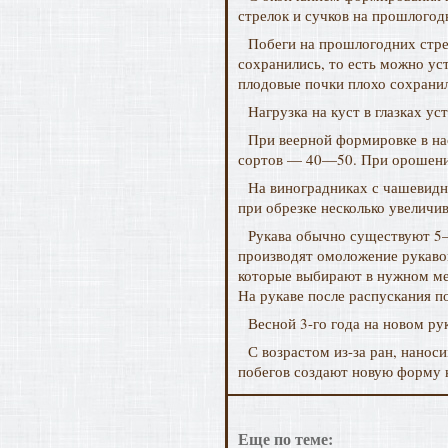
стрелок и сучков на прошлогод
Побеги на прошлогодних стрел
сохранились, то есть можно ус
плодовые почки плохо сохранил
Нагрузка на куст в глазках у
При веерной формировке в на
сортов — 40—50. При орошении 
На виноградниках с чашевидно
при обрезке несколько увеличи
Рукава обычно существуют 5—6
производят омоложение рукавов
которые выбирают в нужном мес
На рукаве после распускания п
Весной 3-го года на новом ру
С возрастом из-за ран, нанос
побегов создают новую форму 
Еще по теме: