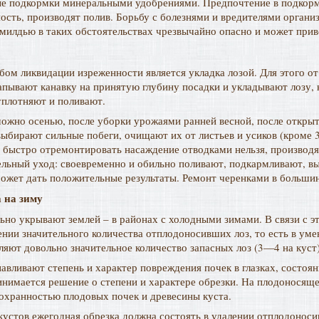
ые подкормки минеральными удобрениями. Предпочтение в подкор
ость, производят полив. Борьбу с болезнями и вредителями органи
милдью в таких обстоятельствах чрезвычайно опасно и может приве
ом ликвидации изреженности является укладка лозой. Для этого от
пывают канавку на принятую глубину посадки и укладывают лозу, к
уплотняют и поливают.
ожно осенью, после уборки урожаями ранней весной, после открыт
 выбирают сильные побеги, очищают их от листьев и усиков (кром
 быстро отремонтировать насаждение отводками нельзя, производя
льный уход: своевременно и обильно поливают, подкармливают, вы
ожет дать положительные результаты. Ремонт черенками в большинс
 на зиму
ьно укрывают землей – в районах с холодными зимами. В связи с э
ении значительного количества отплодоносивших лоз, то есть в уме
ляют довольно значительное количество запасных лоз (3—4 на куст)
навливают степень и характер повреждения почек в глазках, состоя
ринимается решение о степени и характере обрезки. На плодоносяще
сохранностью плодовых почек и древесины куста.
устов ежегодная обрезка должна состоять в удалении отплодонос