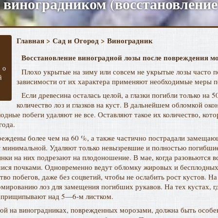
а виноградником (восстановление
Главная
>
Сад и Огород
>
Виноградник
Восстановление виноградной лозы после повреждения м
 о
Плохо укрытые на зиму или совсем не укрытые лозы часто 
й
зависимости от их характера применяют необходимые меры п
Если древесина осталась целой, а глазки погибли только н
количество лоз и глазков на куст. В дальнейшем обломкой ок
лодные побеги удаляют не все. Оставляют такое их количество, кот
года.
реждены более чем на 60 %, а также частично пострадали замещаю
т минимальной. Удаляют только невызревшие и полностью погибшие
нки на них подрезают на плодоношение. В мае, когда разовьются в
мися почками. Одновременно ведут обломку жировых и бесплодных 
тво побегов, даже без соцветий, чтобы не ослабить рост кустов. 
ированию лоз для замещения погибших рукавов. На тех кустах, гд
 а прищипывают над 5—6-м листком.
вой на виноградниках, поврежденных морозами, должна быть особе