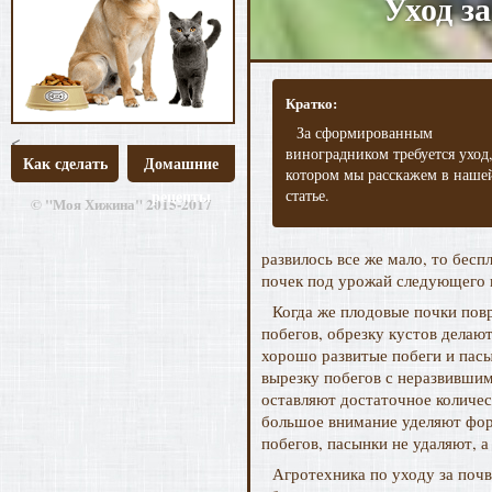
Уход з
Кратко:
За сформированным
<
виноградником требуется уход,
Как сделать
Домашние
котором мы расскажем в наше
рецепты
статье.
© "Моя Хижина" 2015-2017
развилось все же мало, то бесп
почек под урожай следующего 
Когда же плодовые почки пов
побегов, обрезку кустов делаю
хорошо развитые побеги и пасы
вырезку побегов с неразвивши
оставляют достаточное количес
большое внимание уделяют форм
побегов, пасынки не удаляют,
Агротехника по уходу за поч