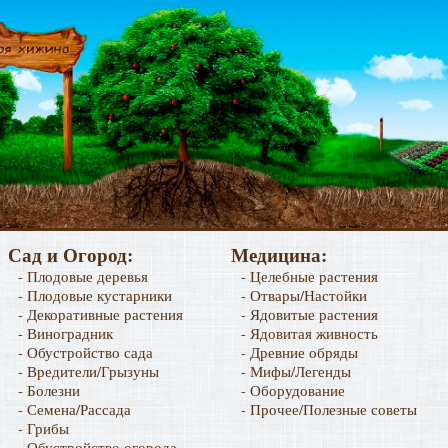
Сад и Огород:
Медицина:
- Плодовые деревья
- Целебные растения
- Плодовые кустарники
- Отвары/Настойки
- Декоративные растения
- Ядовитые растения
- Виноградник
- Ядовитая живность
- Обустройство сада
- Древние обряды
- Вредители/Грызуны
- Мифы/Легенды
- Болезни
- Оборудование
- Семена/Рассада
- Прочее/Полезные советы
- Грибы
- Обустройство огорода