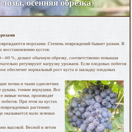
 лозы, осенняя обрезка)
орозами
повреждаются морозами. Степень повреждений бывает разная. В
о восстановлению кустов.
а 50—60 %, делают обычную обрезку, соответственно повышая
ончательно регулируют нагрузку урожаем. Если плодовых побегов
орое обеспечит нормальный рост куста и закладку плодовых
щие почки и ткани однолетних
 рукава, тонкие верхушки. Все
се живые почки, производят
побегов. При этом на кустах
На поврежденных растениях
е оказывается мало зеленых
нно высокой. Весной и летом