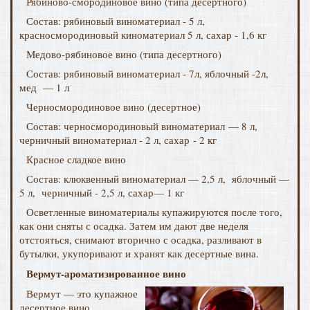
Рябиново-смородиновое вино (типа десертного)
Состав: рябиновый виноматериал - 5 л,
красносмородиновый киноматериал 5 л, сахар - 1,6 кг
Медово-рябиновое вино (типа десертного)
Состав: рябиновый виноматериал - 7л, яблочный -2л,
мед — 1 л
Черносмородиновое вино (десертное)
Состав: черносмородиновый виноматериал — 8 л,
черничный виноматериал - 2 л, сахар - 2 кг
Красное сладкое вино
Состав: клюквенный виноматериал — 2,5 л, яблочный —
5 л, черничный - 2,5 л, сахар— 1 кг
Осветленные виноматериалы купажируются после того,
как они сняты с осадка. Затем им дают две неделя
отстояться, снимают вторично с осадка, разливают в
бутылки, укупоривают и хранят как десертные вина.
Вермут-ароматизированное вино
Вермут — это купажное
десертное вино,