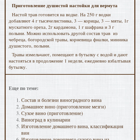
Приготовление душистой настойки для вермута
Настой трав готовится на водке. На 250 г водки
добавляют 4 г тысячелистника, 3 — корицы, 3 — мяты, 1г
мускатного ореха, 2г кардамона, 1 г шафрана и З г
полыни. Можно использовать другой состав трав из
чебреца, богородской травы, корневища фиалки, минника
душистого, полыни.
Травы измельчают, помещают в бутылку с водой и дают
настояться в продолжение 1 недели, ежедневно взбалтывая
бутылку.
Еще по теме:
Состав и болезни виноградного вина
Домашнее вино (приготовление мезги)
Сухое вино (приготовление)
Виноград в кулинарии
Изготовление домашнего вина, классификация
вин
Изготовление домашнего сухого вина из