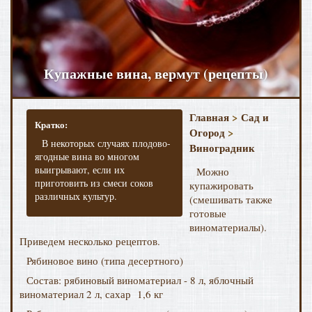
Купажные вина, вермут (рецепты)
Главная
>
Сад и
Кратко:
Огород
>
В некоторых случаях плодово-
Виноградник
ягодные вина во многом
выигрывают, если их
Можно
приготовить из смеси соков
купажировать
различных культур.
(смешивать также
готовые
виноматериалы).
Приведем несколько рецептов.
Рябиновое вино (типа десертного)
Состав: рябиновый виноматериал - 8 л, яблочный
виноматериал 2 л, сахар 1,6 кг